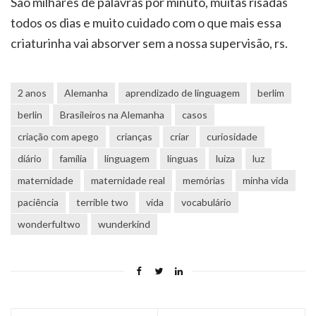
Sao milhares de palavras por minuto, muitas risadas
todos os dias e muito cuidado com o que mais essa
criaturinha vai absorver sem a nossa supervisão, rs.
2 anos
Alemanha
aprendizado de linguagem
berlim
berlin
Brasileiros na Alemanha
casos
criação com apego
crianças
criar
curiosidade
diário
família
linguagem
línguas
luiza
luz
maternidade
maternidade real
memórias
minha vida
paciência
terrible two
vida
vocabulário
wonderfultwo
wunderkind