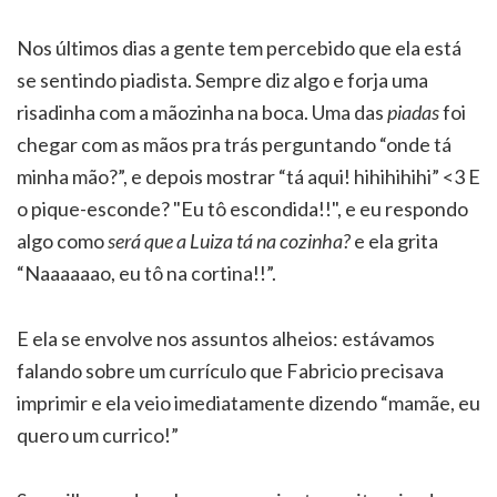
Nos últimos dias a gente tem percebido que ela está
se sentindo piadista. Sempre diz algo e forja uma
risadinha com a mãozinha na boca. Uma das
piadas
foi
chegar com as mãos pra trás perguntando “onde tá
minha mão?”, e depois mostrar “tá aqui! hihihihihi” <3 E
o pique-esconde? "Eu tô escondida!!", e eu respondo
algo como
será que a Luiza tá na cozinha?
e ela grita
“Naaaaaao, eu tô na cortina!!”.
E ela se envolve nos assuntos alheios: estávamos
falando sobre um currículo que Fabricio precisava
imprimir e ela veio imediatamente dizendo “mamãe, eu
quero um currico!”