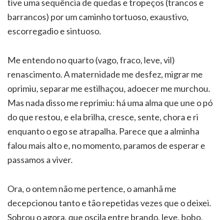
tive uma sequência de quedas e tropeços (trancos e
barrancos) por um caminho tortuoso, exaustivo,
escorregadio e sintuoso.
Me entendo no quarto (vago, fraco, leve, vil)
renascimento. A maternidade me desfez, migrar me
oprimiu, separar me estilhaçou, adoecer me murchou.
Mas nada disso me reprimiu: há uma alma que une o pó
do que restou, e ela brilha, cresce, sente, chora e ri
enquanto o ego se atrapalha. Parece que a alminha
falou mais alto e, no momento, paramos de esperar e
passamos a viver.
Ora, o ontem não me pertence, o amanhã me
decepcionou tanto e tão repetidas vezes que o deixei.
Sobrou o agora, que oscila entre brando, leve, bobo,