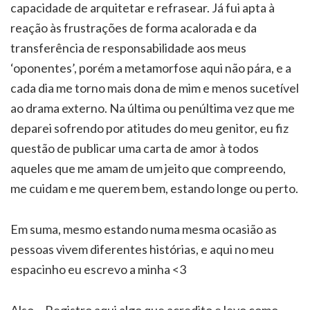
capacidade de arquitetar e refrasear. Já fui apta à
reação às frustrações de forma acalorada e da
transferência de responsabilidade aos meus
‘oponentes’, porém a metamorfose aqui não pára, e a
cada dia me torno mais dona de mim e menos sucetível
ao drama externo. Na última ou penúltima vez que me
deparei sofrendo por atitudes do meu genitor, eu fiz
questão de publicar uma carta de amor à todos
aqueles que me amam de um jeito que compreendo,
me cuidam e me querem bem, estando longe ou perto.
Em suma, mesmo estando numa mesma ocasião as
pessoas vivem diferentes histórias, e aqui no meu
espacinho eu escrevo a minha <3
Also… Registro aqui algo que acredito e levo como