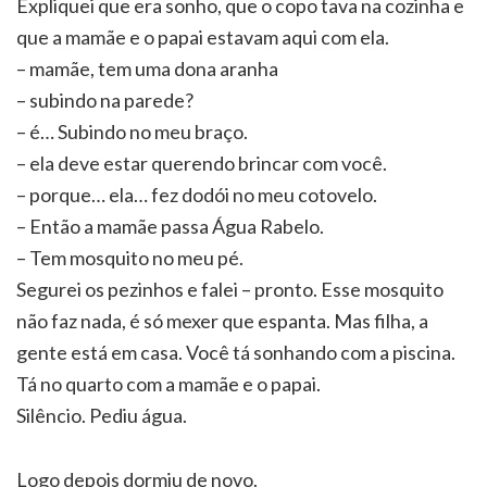
Expliquei que era sonho, que o copo tava na cozinha e
que a mamãe e o papai estavam aqui com ela.
– mamãe, tem uma dona aranha
– subindo na parede?
– é… Subindo no meu braço.
– ela deve estar querendo brincar com você.
– porque… ela… fez dodói no meu cotovelo.
– Então a mamãe passa Água Rabelo.
– Tem mosquito no meu pé.
Segurei os pezinhos e falei – pronto. Esse mosquito
não faz nada, é só mexer que espanta. Mas filha, a
gente está em casa. Você tá sonhando com a piscina.
Tá no quarto com a mamãe e o papai.
Silêncio. Pediu água.
Logo depois dormiu de novo.