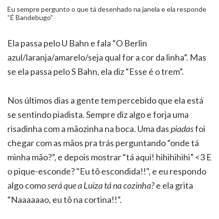
Eu sempre pergunto o que tá desenhado na janela e ela responde
“É Bandebugo”
Ela passa pelo U Bahn e fala “O Berlin
azul/laranja/amarelo/seja qual for a cor da linha”. Mas
se ela passa pelo S Bahn, ela diz “Esse é o trem”.
Nos últimos dias a gente tem percebido que ela está
se sentindo piadista. Sempre diz algo e forja uma
risadinha com a mãozinha na boca. Uma das
piadas
foi
chegar com as mãos pra trás perguntando “onde tá
minha mão?”, e depois mostrar “tá aqui! hihihihihi” <3 E
o pique-esconde? "Eu tô escondida!!", e eu respondo
algo como
será que a Luiza tá na cozinha?
e ela grita
“Naaaaaao, eu tô na cortina!!”.