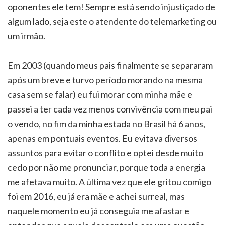
oponentes ele tem! Sempre está sendo injustiçado de
algum lado, seja este o atendente do telemarketing ou
um irmão.
Em 2003 (quando meus pais finalmente se separaram
após um breve e turvo período morando na mesma
casa sem se falar) eu fui morar com minha mãe e
passei a ter cada vez menos convivência com meu pai
o vendo, no fim da minha estada no Brasil há 6 anos,
apenas em pontuais eventos. Eu evitava diversos
assuntos para evitar o conflito e optei desde muito
cedo por não me pronunciar, porque toda a energia
me afetava muito. A última vez que ele gritou comigo
foi em 2016, eu já era mãe e achei surreal, mas
naquele momento eu já conseguia me afastar e