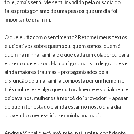
foi e jamais será. Me senti invadida pela ousadia do
falso protagonismo de uma pessoa que um dia foi
importante pra mim.
O que eu fiz com o sentimento? Retomei meus textos
elucidativos sobre quem sou, quem somos, quem é
quem na minha família e o que cada um colaborou para
eu ser o que eu sou. Há comigo uma lista de grandes e
ainda maiores traumas – protagonizados pela
disfunção de uma família composta por um homem e
três mulheres – algo que culturalmente e socialmente
deixava nós, mulheres à mercê do ‘provedor’ – apesar
de quem ter estado e ainda estar no nosso dia a dia
provendo o necessário ser minha mamadi.
Andrea Vinhal é avó, avô, mãe, pai, amiga, confidente,