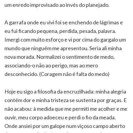
um enredo improvisado ao invés do planejado.
A garrafa onde eu vivi foi se enchendo de lágrimas e
eu fui ficando pequena, perdida, pesada, palavra.
Imergi com muito esforço e vi por cima do gargalo um
mundo que ninguém me apresentou. Seria ali minha
nova morada. Normalizei o sentimento de medo,
associando-o não ao perigo, mas ao mero
desconhecido. (Coragem não é falta do medo)
Hoje eu sigo a filosofia da encruzilhada: minha alegria
contém dor e minha tristeza se sustenta por graças. E
não acabou: à medida que me permiti me acolher e me
ouvir, meu corpo adoeceu e perdi o fio da meada.
Onde ansiei por um galope num viçoso campo aberto