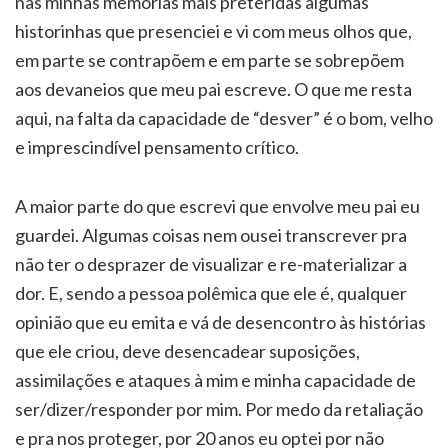
nas minhas memórias mais preteridas algumas
historinhas que presenciei e vi com meus olhos que,
em parte se contrapõem e em parte se sobrepõem
aos devaneios que meu pai escreve. O que me resta
aqui, na falta da capacidade de “desver” é o bom, velho
e imprescindível pensamento crítico.
A maior parte do que escrevi que envolve meu pai eu
guardei. Algumas coisas nem ousei transcrever pra
não ter o desprazer de visualizar e re-materializar a
dor. E, sendo a pessoa polêmica que ele é, qualquer
opinião que eu emita e vá de desencontro às histórias
que ele criou, deve desencadear suposições,
assimilações e ataques à mim e minha capacidade de
ser/dizer/responder por mim. Por medo da retaliação
e pra nos proteger, por 20 anos eu optei por não