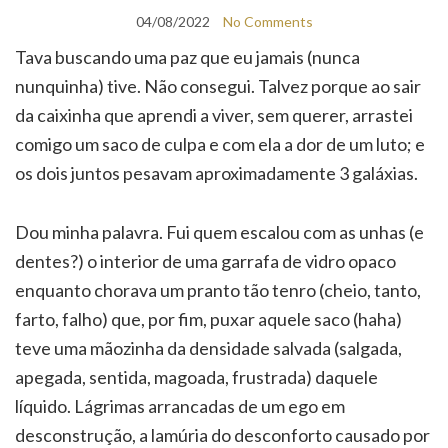
04/08/2022
No Comments
Tava buscando uma paz que eu jamais (nunca
nunquinha) tive. Não consegui. Talvez porque ao sair
da caixinha que aprendi a viver, sem querer, arrastei
comigo um saco de culpa e com ela a dor de um luto; e
os dois juntos pesavam aproximadamente 3 galáxias.
Dou minha palavra. Fui quem escalou com as unhas (e
dentes?) o interior de uma garrafa de vidro opaco
enquanto chorava um pranto tão tenro (cheio, tanto,
farto, falho) que, por fim, puxar aquele saco (haha)
teve uma mãozinha da densidade salvada (salgada,
apegada, sentida, magoada, frustrada) daquele
líquido. Lágrimas arrancadas de um ego em
desconstrução, a lamúria do desconforto causado por