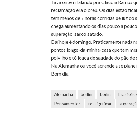
Tava ontem falando pra Claudia Ramos que
reclamação era o breu. Os dias estão fic
tem menos de 7 horas corridas de luz do so
chega aumentando os dias pouco a pouco… 
superação, sascoisatudo.
Daí hoje é domingo. Praticamente nada n
pontos longe-da-minha-casa que tem mer
polvilho e tô louca de saudade do pão de
Na Alemanha ou você aprende a se planeja
Bom dia.
Alemanha
berlim
berlin
brasileiro
Pensamentos
ressignificar
superaçã