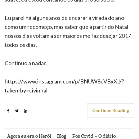
Eu parei há alguns anos de encarar a virada do ano
como um recomeço, mas saber que a partir do Natal
nossos dias voltam a ser maiores me faz desejar 2017
todos os dias.
Continuo a nadar.
https://www.instagram.com/p/BNUW8cVBxXJ/?
taken-by=civinhal
Continue Reading
Agora eu era o Herói
Blog
Pós Covid – O diário