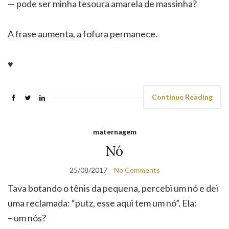
— pode ser minha tesoura amarela de massinha?
A frase aumenta, a fofura permanece.
♥
Continue Reading
maternagem
Nó
25/08/2017
No Comments
Tava botando o tênis da pequena, percebi um nó e dei
uma reclamada: “putz, esse aqui tem um nó”. Ela:
– um nós?