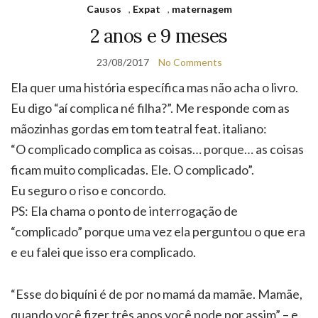
Causos
,
Expat
,
maternagem
2 anos e 9 meses
23/08/2017
No Comments
Ela quer uma história específica mas não acha o livro.
Eu digo “aí complica né filha?”. Me responde com as
mãozinhas gordas em tom teatral feat. italiano:
“O complicado complica as coisas… porque… as coisas
ficam muito complicadas. Ele. O complicado”.
Eu seguro o riso e concordo.
PS: Ela chama o ponto de interrogação de
“complicado” porque uma vez ela perguntou o que era
e eu falei que isso era complicado.
“Esse do biquíni é de por no mamá da mamãe. Mamãe,
quando você fizer três anos você pode por assim” – e