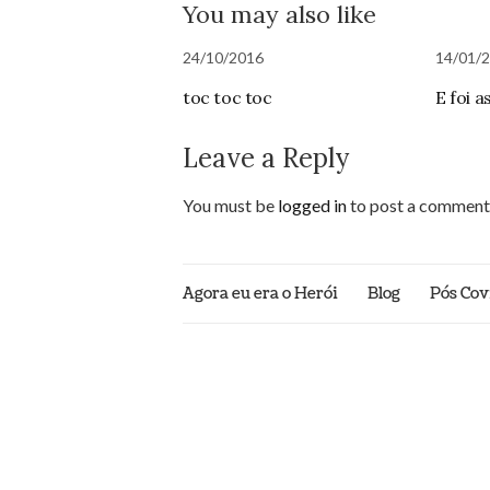
You may also like
24/10/2016
14/01/
toc toc toc
E foi a
Leave a Reply
You must be
logged in
to post a comment
Agora eu era o Herói
Blog
Pós Cov