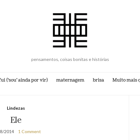
pensamentos, coisas bonitas e histórias
i {‘sou’ ainda por vir}
maternagem
brisa
Muito mais
Lindezas
Ele
08/2014
1 Comment