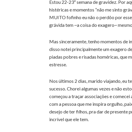
Estou 22-23ª semana de gravidez. Por aqu
histéricas e momentos “não me sinto grávi
MUITO fofinho eu não o perdôo por esse e
grávida tem ~a coisa do exagero~ mesmo
Mas sinceramente, tenho momentos de int
disso notei principalmente um exagero 
piadas pobres e risadas homéricas, que m
estresse.
Nos últimos 2 dias, marido viajando, eu t
sucesso. Chorei algumas vezes e não esto
começou a traçar associações e comecei 
com a pessoa que me inspira orgulho, paix
desejo de ter filhos, pra dar de present
incrível que ele tem.