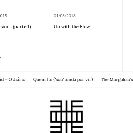
2015
01/08/2013
ssim… (parte 1)
Go with the Flow
.
id – O diário
Quem fui {‘sou’ ainda por vir}
The Margolola’