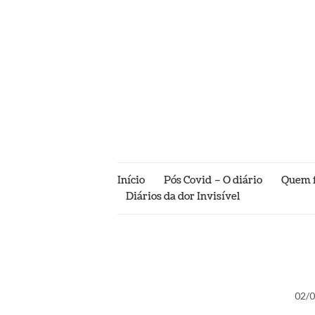
Início
Pós Covid – O diário
Quem fu
Diários da dor Invisível
02/