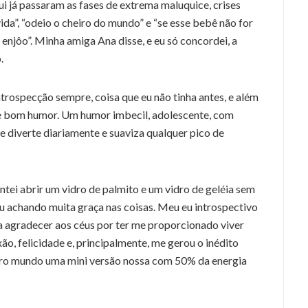
i já passaram as fases de extrema maluquice, crises
da”, “odeio o cheiro do mundo” e “se esse bebê não for
njôo”. Minha amiga Ana disse, e eu só concordei, a
.
rospecção sempre, coisa que eu não tinha antes, e além
de bom humor. Um humor imbecil, adolescente, com
e diverte diariamente e suaviza qualquer pico de
entei abrir um vidro de palmito e um vidro de geléia sem
u achando muita graça nas coisas. Meu eu introspectivo
a agradecer aos céus por ter me proporcionado viver
ão, felicidade e, principalmente, me gerou o inédito
e pro mundo uma mini versão nossa com 50% da energia